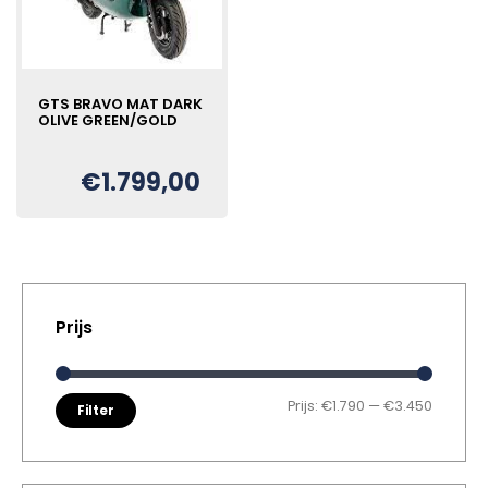
GTS BRAVO MAT DARK
OLIVE GREEN/GOLD
€
1.799,00
Oorspronkelijke
Huidige
€
prijs
prijs
was:
is:
€1.999,00.
€1.799,00.
Prijs
Min. pri
Max. pr
Prijs:
€1.790
—
€3.450
Filter