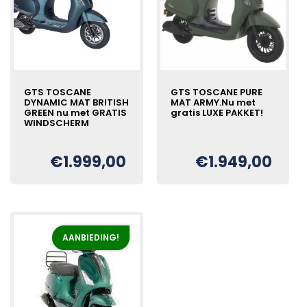
GTS TOSCANE
GTS TOSCANE PURE
DYNAMIC MAT BRITISH
MAT ARMY.Nu met
GREEN nu met GRATIS
gratis LUXE PAKKET!
WINDSCHERM
Oorspronkelijke
Huidige
€
€
1.999,00
€
1.949,00
Oorspronkelijke
Huidige
€
prijs
prijs
prijs
prijs
was:
is:
was:
is:
€1.999,00.
€1.949,00.
€2.199,00.
€1.999,00.
AANBIEDING!