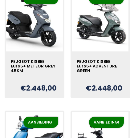
PEUGEOT KISBEE
PEUGEOT KISBEE
Euro5+ METEOR GREY
Euro5+ ADVENTURE
45KM
GREEN
€
2.448,00
€
2.448,00
Oorspronkelijke
Huidige
Oorspronkelijke
Huidige
€
€
prijs
prijs
prijs
prijs
was:
is:
was:
is:
€2.798,00.
€2.448,00.
€2.798,00.
€2.448,00.
AANBIEDING!
AANBIEDING!