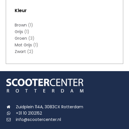
Kleur
Brown
(1)
Grijs
(1)
Groen
(3)
Mat Grijs
(1)
Zwart
(2)
Zuidplein 114A, 3083CX Rotterdam
+31 10 2102152
info@scootercenter.nl