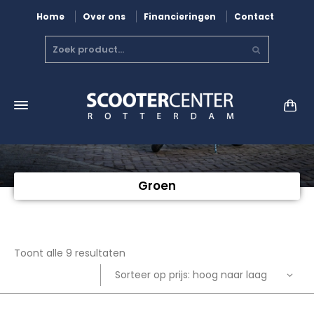
Home
Over ons
Financieringen
Contact
Groen
Gesorteerd
Toont alle 9 resultaten
op
Sorteer op prijs: hoog naar laag
prijs: