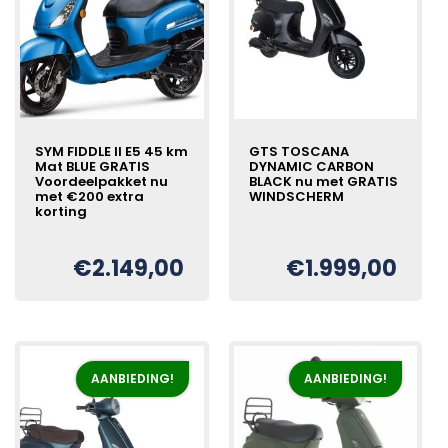
SYM FIDDLE II E5 45 km
GTS TOSCANA
Mat BLUE GRATIS
DYNAMIC CARBON
Voordeelpakket nu
BLACK nu met GRATIS
met €200 extra
WINDSCHERM
korting
Oorspronkelijke
Huidige
€
€
2.149,00
€
1.999,00
Oorspronkelijke
Huidige
€
prijs
prijs
prijs
prijs
was:
is:
was:
is:
€2.199,00.
€1.999,00.
€2.249,00.
€2.149,00.
AANBIEDING!
AANBIEDING!