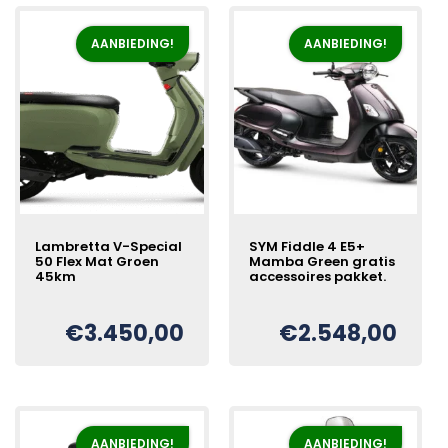
hoog
naar
AANBIEDING!
AANBIEDING!
laag
Lambretta V-Special
SYM Fiddle 4 E5+
50 Flex Mat Groen
Mamba Green gratis
45km
accessoires pakket.
€
3.450,00
€
2.548,00
Oorspronkelijke
Huidige
Oorspronkelijke
Huidige
€
€
prijs
prijs
prijs
prijs
was:
is:
was:
is:
€3.698,00.
€3.450,00.
€2.798,00.
€2.548,00.
AANBIEDING!
AANBIEDING!