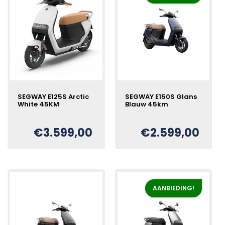
SEGWAY E125S Arctic
SEGWAY E150S Glans
White 45KM
Blauw 45km
€
3.599,00
€
2.599,00
Oorspronkelijke
Huidige
€
prijs
prijs
was:
is:
€2.899,00.
€2.599,00.
AANBIEDING!