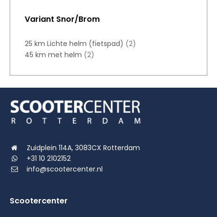
Variant Snor/Brom
25 km Lichte helm (fietspad)
(2)
45 km met helm
(2)
Zuidplein 114A, 3083CX Rotterdam
+31 10 2102152
info@scootercenter.nl
Scootercenter