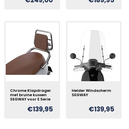
€
249,00
€
189,95
Chrome Klapdrager
Helder Windscherm
met bruine kussen
SEGWAY
SEGWAY voor E Serie
€
139,95
€
139,95