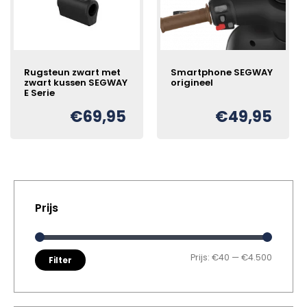
Rugsteun zwart met
Smartphone SEGWAY
zwart kussen SEGWAY
origineel
E Serie
€
69,95
€
49,95
Prijs
Min. pri
Max. pr
Prijs:
€40
—
€4.500
Filter