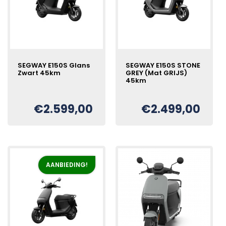
SEGWAY E150S Glans
SEGWAY E150S STONE
Zwart 45km
GREY (Mat GRIJS)
45km
€
2.599,00
€
2.499,00
Oorspronkelijke
Huidige
€
prijs
prijs
was:
is:
€2.699,00.
€2.499,00.
AANBIEDING!