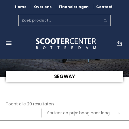
Home
Over ons
Financieringen
Contact
SEGWAY
Gesorteerd
Toont alle 20 resultaten
op
Sorteer op prijs: hoog naar laag
prijs: