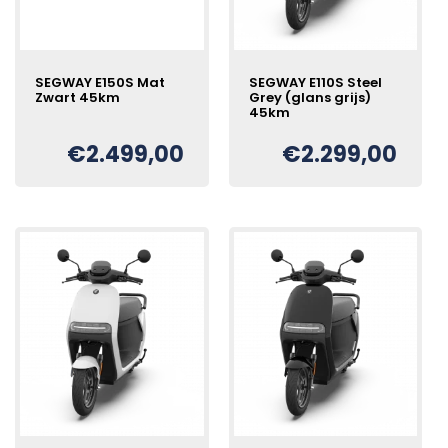
SEGWAY E150S Mat
SEGWAY E110S Steel
Zwart 45km
Grey (glans grijs)
45km
€
2.499,00
€
2.299,00
Oorspronkelijke
Huidige
€
prijs
prijs
was:
is:
€2.699,00.
€2.499,00.