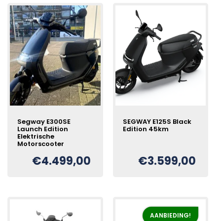
hoog
naar
laag
Segway E300SE
SEGWAY E125S Black
Launch Edition
Edition 45km
Elektrische
Motorscooter
€
4.499,00
€
3.599,00
AANBIEDING!