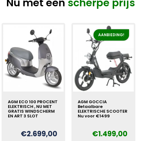
Nu met een
scherpe prijs
AANBIEDING!
AGM ECO 100 PROCENT
AGM GOCCIA
ELEKTRISCH , NU MET
Betaalbare
GRATIS WINDSCHERM
ELEKTRISCHE SCOOTER
EN ART 3 SLOT
Nu voor €1499
€
2.699,00
€
1.499,00
Oorspronkelijke
Huidige
€
prijs
prijs