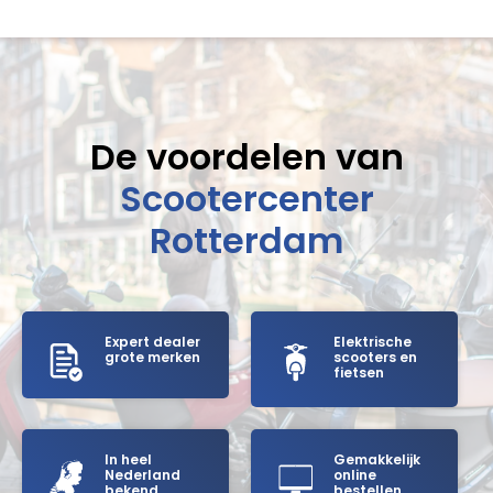
De voordelen van
Scootercenter
Rotterdam
Expert dealer
Elektrische
grote merken
scooters en
fietsen
In heel
Gemakkelijk
Nederland
online
bekend
bestellen