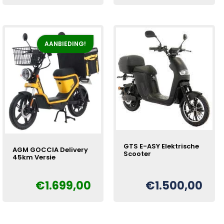
was:
is:
€1.699,00.
€1.499,00.
AANBIEDING!
GTS E-ASY Elektrische
AGM GOCCIA Delivery
Scooter
45km Versie
€
1.699,00
€
1.500,00
Oorspronkelijke
Huidige
€
prijs
prijs
was:
is:
€1.899,00.
€1.699,00.