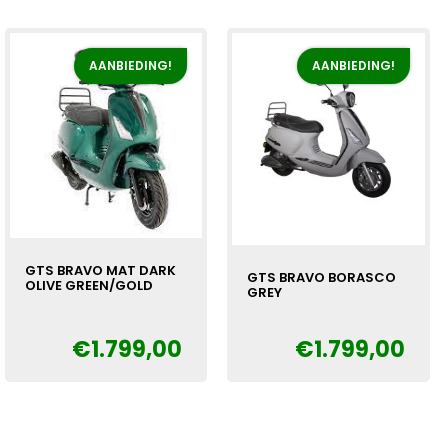
AANBIEDING!
AANBIEDING!
GTS BRAVO MAT DARK
GTS BRAVO BORASCO
OLIVE GREEN/GOLD
GREY
Oorspronkelijke
Huidige
€
€
1.799,00
€
1.799,00
Oorspronkelijke
Huidige
€
prijs
prijs
prijs
prijs
was:
is:
was:
is:
€1.999,00.
€1.799,00.
€1.999,00.
€1.799,00.