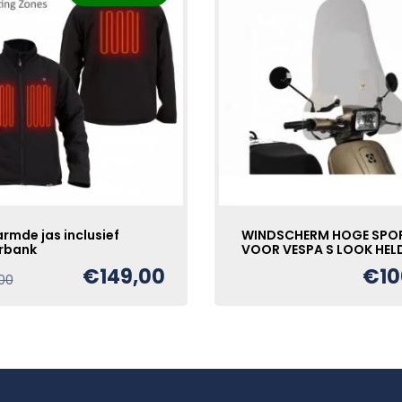
rmde jas inclusief
WINDSCHERM HOGE SPO
rbank
VOOR VESPA S LOOK HEL
€
149,00
€
10
Oorspronkelijke
Huidige
00
prijs
prijs
was:
is:
€250,00.
€149,00.