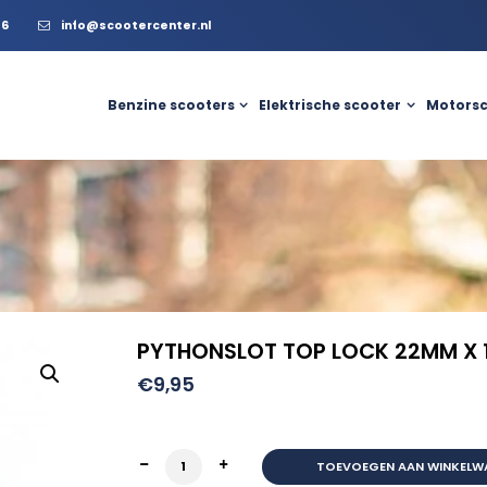
56
info@scootercenter.nl
Benzine scooters
Elektrische scooter
Motorsc
PYTHONSLOT TOP LOCK 22MM X
€
9,95
PYTHONSLOT TOP LOCK 22MM X 120CM aa
TOEVOEGEN AAN WINKELW