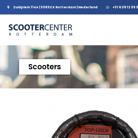
Zuidplein 114A | 3083CX Rotterdam | Nederland
+31 6 39 12 05 
Scooters