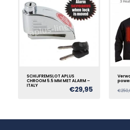
SCHIJFREMSLOT APLUS
Verwa
CHROOM 5.5 MM MET ALARM –
powe
ITALY
€
29,95
€
250,