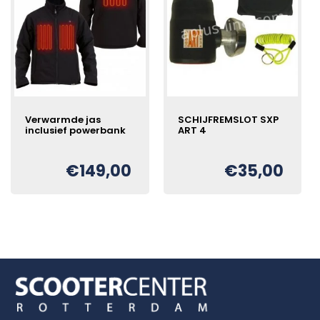
Verwarmde jas
SCHIJFREMSLOT SXP
inclusief powerbank
ART 4
€
149,00
€
35,00
Oorspronkelijke
Huidige
€
prijs
prijs
was:
is:
€250,00.
€149,00.