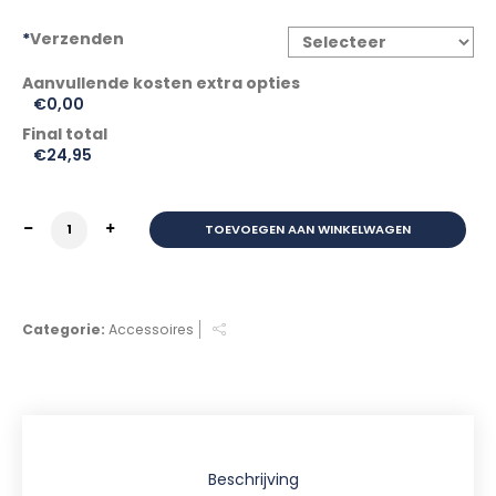
*
Verzenden
€0,00
Final total
€
24,95
BEUGELSLOT TOP LOCK ART4 180MM X 245MM aantal
TOEVOEGEN AAN WINKELWAGEN
Categorie:
Accessoires
Beschrijving