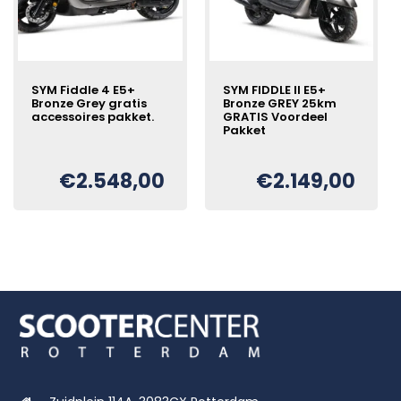
SYM Fiddle 4 E5+
SYM FIDDLE II E5+
Bronze Grey gratis
Bronze GREY 25km
accessoires pakket.
GRATIS Voordeel
Pakket
Oorspronkelijke
Huidige
€
€
2.548,00
€
2.149,00
Oorspronkelijke
Huidige
€
prijs
prijs
prijs
prijs
was:
is:
was:
is:
€2.798,00.
€2.548,00.
€2.249,00.
€2.149,00.