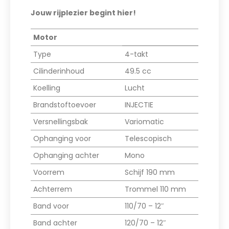
Jouw rijplezier begint hier!
Motor
Type
4-takt
Cilinderinhoud
49.5 cc
Koelling
Lucht
Brandstoftoevoer
INJECTIE
Versnellingsbak
Variomatic
Ophanging voor
Telescopisch
Ophanging achter
Mono
Voorrem
Schijf 190 mm
Achterrem
Trommel 110 mm
Band voor
110/70 – 12″
Band achter
120/70 – 12″