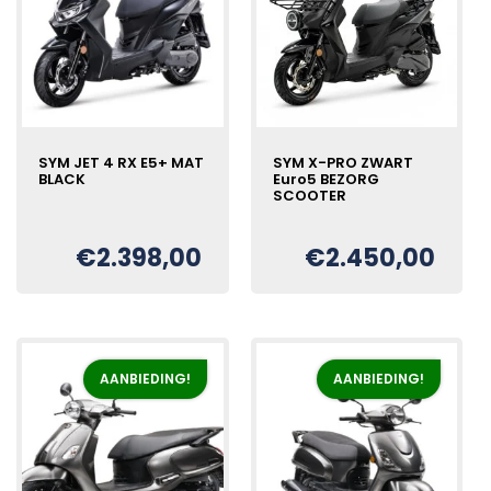
SYM JET 4 RX E5+ MAT
SYM X-PRO ZWART
BLACK
Euro5 BEZORG
SCOOTER
Oorspronkelijke
Huidige
€
€
2.398,00
€
2.450,00
Oorspronkelijke
Huidige
€
prijs
prijs
prijs
prijs
was:
is:
was:
is:
€2.598,00.
€2.398,00.
€2.750,00.
€2.450,00.
AANBIEDING!
AANBIEDING!