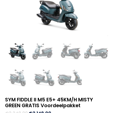
SYM FIDDLE II M5 E5+ 45KM/H MISTY
GREEN GRATIS Voordeelpakket
Oorspronkelijke
Huidige