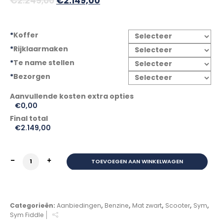
€
2.249,00
€
2.149,00
prijs
prijs
was:
is:
*
Koffer
€2.249,00.
€2.149,00.
*
Rijklaarmaken
*
Te name stellen
*
Bezorgen
€0,00
Final total
€
2.149,00
SYM FIDDLE II M5 E5+ 45KM/H MISTY GREEN GRATIS Voor
TOEVOEGEN AAN WINKELWAGEN
Categorieën:
Aanbiedingen
,
Benzine
,
Mat zwart
,
Scooter
,
Sym
,
Sym Fiddle