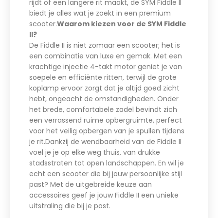
rijdt of een langere rit maakt, de SYM Fiddle II
biedt je alles wat je zoekt in een premium
scooter.
Waarom kiezen voor de SYM Fiddle
II?
De Fiddle II is niet zomaar een scooter; het is
een combinatie van luxe en gemak. Met een
krachtige injectie 4-takt motor geniet je van
soepele en efficiënte ritten, terwijl de grote
koplamp ervoor zorgt dat je altijd goed zicht
hebt, ongeacht de omstandigheden. Onder
het brede, comfortabele zadel bevindt zich
een verrassend ruime opbergruimte, perfect
voor het veilig opbergen van je spullen tijdens
je rit.Dankzij de wendbaarheid van de Fiddle II
voel je je op elke weg thuis, van drukke
stadsstraten tot open landschappen. En wil je
echt een scooter die bij jouw persoonlijke stijl
past? Met de uitgebreide keuze aan
accessoires geef je jouw Fiddle II een unieke
uitstraling die bij je past.