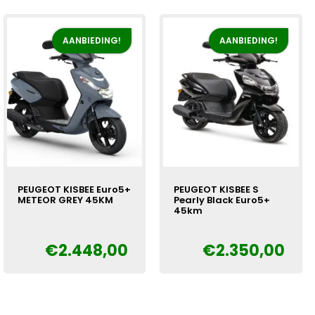
€2.798,00.
€2.448,00.
€2.798,00.
€2.448,00.
AANBIEDING!
AANBIEDING!
PEUGEOT KISBEE Euro5+
PEUGEOT KISBEE S
METEOR GREY 45KM
Pearly Black Euro5+
45km
Oorspronkelijke
Huidige
€
€
2.448,00
€
2.350,00
Oorspronkelijke
Huidige
€
prijs
prijs
prijs
prijs
was:
is:
was:
is:
€2.798,00.
€2.448,00.
€2.550,00.
€2.350,00.