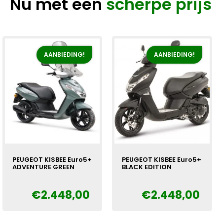
Nu met een
scherpe prijs
AANBIEDING!
AANBIEDING!
PEUGEOT KISBEE Euro5+
PEUGEOT KISBEE Euro5+
ADVENTURE GREEN
BLACK EDITION
€
2.448,00
€
2.448,00
Oorspronkelijke
Huidige
Oorspronkelijke
Huidige
€
€
prijs
prijs
prijs
prijs
was:
is:
was:
is: