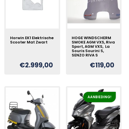
Horwin EK1 Elektrische
HOGE WINDSCHERM
Scooter Mat Zwart
SMOKE AGM VXS, Riva
Sport, AGM VXS, La
Souris Sourini S,
SENZO RIVA S
Oorspronkelijke
Huidige
€
€
2.999,00
prijs
prijs
€
119,00
was:
is:
€3.300,00.
€2.999,00.
AANBIEDING!