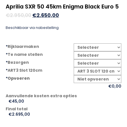
Aprilia SXR 50 45km Enigma Black Euro 5
Oorspronkelijke
Huidige
€
2.950,00
€
2.650,00
prijs
prijs
Beschikbaar via nabestelling
was:
is:
€2.950,00.
€2.650,00.
*
Rijklaarmaken
*
Te name stellen
*
Bezorgen
*
ART3 Slot 120cm
*
Opvoeren
€0,00
€
45,00
Final total
€
2.695,00