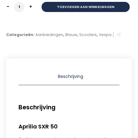
Aprilia SXR 50 45km Enigma Black Euro 5 aantal
TOEVOEGEN AAN WINKELWAGEN
Categorieën:
Aanbiedingen
,
Blauw
,
Scooters
,
Vespa
Beschrijving
Beschrijving
Aprilia SXR 50