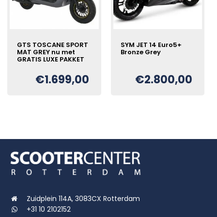
GTS TOSCANE SPORT
SYM JET 14 Euro5+
MAT GREY nu met
Bronze Grey
GRATIS LUXE PAKKET
€
1.699,00
€
2.800,00
Oorspronkelijke
Huidige
€
prijs
prijs
was:
is:
€2.978,00.
€2.800,00.
Zuidplein 114A, 3083CX Rotterdam
+31 10 2102152