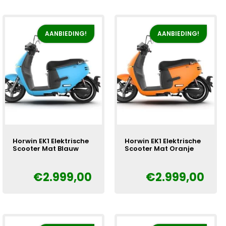
AANBIEDING!
AANBIEDING!
Horwin EK1 Elektrische
Horwin EK1 Elektrische
Scooter Mat Blauw
Scooter Mat Oranje
€
2.999,00
€
2.999,00
Oorspronkelijke
Huidige
Oorspronkelijke
Huidige
€
€
prijs
prijs
prijs
prijs
was:
is:
was:
is:
€3.300,00.
€2.999,00.
€3.300,00.
€2.999,00.