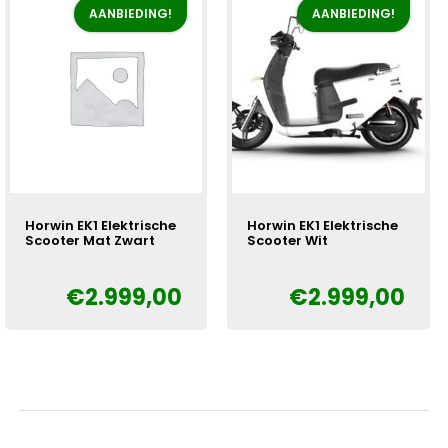
AANBIEDING!
AANBIEDING!
Horwin EK1 Elektrische
Horwin EK1 Elektrische
Scooter Mat Zwart
Scooter Wit
€
2.999,00
€
2.999,00
Oorspronkelijke
Huidige
Oorspronkelijke
Huidige
€
€
prijs
prijs
prijs
prijs
was:
is:
was:
is:
€3.300,00.
€2.999,00.
€3.300,00.
€2.999,00.