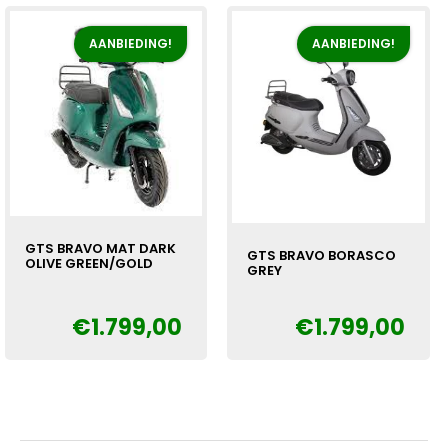
AANBIEDING!
AANBIEDING!
GTS BRAVO MAT DARK
GTS BRAVO BORASCO
OLIVE GREEN/GOLD
GREY
Oorspronkelijke
Huidige
€
€
1.799,00
€
1.799,00
Oorspronkelijke
Huidige
€
prijs
prijs
prijs
prijs
was:
is:
was:
is:
€1.999,00.
€1.799,00.
€1.999,00.
€1.799,00.