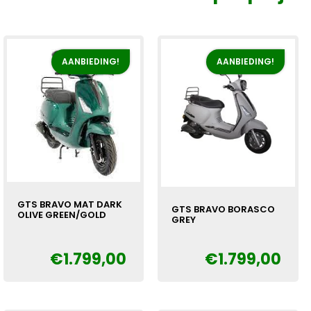
AANBIEDING!
AANBIEDING!
GTS BRAVO MAT DARK
GTS BRAVO BORASCO
OLIVE GREEN/GOLD
GREY
Oorspronkelijke
Huidige
€
€
1.799,00
€
1.799,00
Oorspronkelijke
Huidige
€
prijs
prijs
prijs
prijs
was:
is:
was:
is:
€1.999,00.
€1.799,00.
€1.999,00.
€1.799,00.