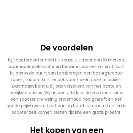
€1.899,00.
€1.699,00.
€2.750,00.
€2.450,00.
De voordelen
Bij Scootercenter heeft u keuze uit meer dan 10 merken,
waaronder elektrische en benzinescooters vallen. U kunt
bij ons in de buurt van Lombardijen een bezorgscooter
kopen, maar u kunt er ook voor kiezen deze te leasen.
Daarnaast bent u bij ons verzekerd van het beste en
eerlijkste advies. Wij helpen u tijdens de zoektocht naar
een scooter die weinig onderhoud nodig heeft en een
goede prijs-kwaliteitverhouding heeft. Uiteraard kunt u de
scooter zelf komen testen tijdens een gratis proefrit.
Het kopen van een