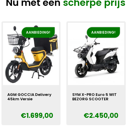
Nu met een
scherpe prijs
AANBIEDING!
AANBIEDING!
AGM GOCCIA Delivery
SYM X-PRO Euro 5 WIT
45km Versie
BEZORG SCOOTER
€
1.699,00
€
2.450,00
Oorspronkelijke
Huidige
Oorspronkelijke
Huidige
€
€
prijs
prijs
prijs
prijs
was:
is:
was:
is: