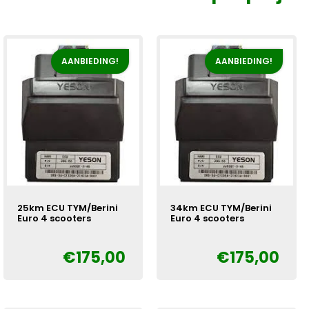
AANBIEDING!
AANBIEDING!
25km ECU TYM/Berini
34km ECU TYM/Berini
Euro 4 scooters
Euro 4 scooters
€
175,00
€
175,00
Oorspronkelijke
Huidige
Oorspronkelijke
Huidige
€
€
prijs
prijs
prijs
prijs
was:
is:
was:
is:
€225,00.
€175,00.
€225,00.
€175,00.