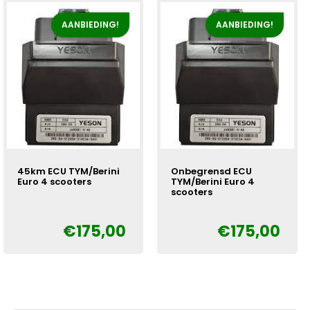
AANBIEDING!
AANBIEDING!
45km ECU TYM/Berini
Onbegrensd ECU
Euro 4 scooters
TYM/Berini Euro 4
scooters
Oorspronkelijke
Huidige
€
€
175,00
€
175,00
Oorspronkelijke
Huidige
€
prijs
prijs
prijs
prijs
was:
is:
was:
is:
€225,00.
€175,00.
€225,00.
€175,00.