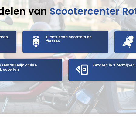
delen van
Scootercenter R
rken
Elektrische scooters en
fietsen
Gemakkelijk online
Betalen in 3 termijnen
bestellen