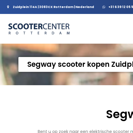
Zuidplein 114A | 3083CX Rotterdam | Nederland
+31 6 39 12 05 
Segway scooter kopen Zuidpl
Segw
Bent u op zoek naar een elektrische scooter 