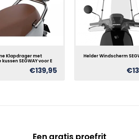
e Klapdrager met
Helder Windscherm SE
e kussen SEGWAY voor E
€
139,95
€
1
Een gratis proefrit