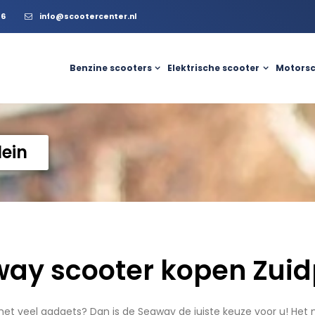
56
info@scootercenter.nl
Benzine scooters
Elektrische scooter
Motorsc
ein
ay scooter kopen Zuid
met veel gadgets? Dan is de Segway de juiste keuze voor u! Het 