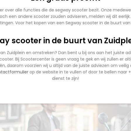
zier over alle functies die de segway scooter bezit. Onze medewer
toch een andere scooter zouden adviseren, melden wij dit eerlijk
ingen. Voor het kopen van een Segway scooter in de buurt van Zu
y scooter in de buurt van Zuidplei
van Zuidplein en omstreken? Dan bent u bij ons aan het juiste a
ooter. Bij Scootercenter is geen vraag te gek en wij zullen er al
én, daarom voorzien wij u altijd van de juiste adviezen om veil
tactformulier
op de website in te vullen of door te bellen naar +3
dienst te zijn!