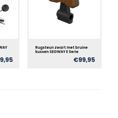
GWAY
Rugsteun zwart met bruine
kussen SEGWAY E Serie
39,95
€
99,95