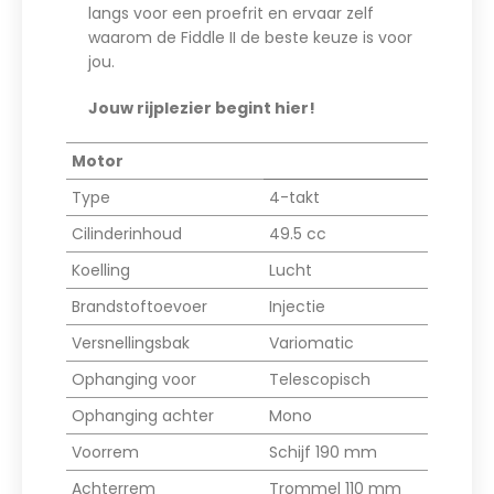
langs voor een proefrit en ervaar zelf
waarom de Fiddle II de beste keuze is voor
jou.
Jouw rijplezier begint hier!
Motor
Type
4-takt
Cilinderinhoud
49.5 cc
Koelling
Lucht
Brandstoftoevoer
Injectie
Versnellingsbak
Variomatic
Ophanging voor
Telescopisch
Ophanging achter
Mono
Voorrem
Schijf 190 mm
Achterrem
Trommel 110 mm