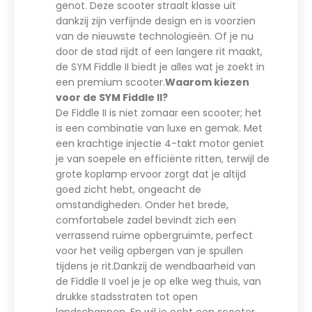
genot. Deze scooter straalt klasse uit
dankzij zijn verfijnde design en is voorzien
van de nieuwste technologieën. Of je nu
door de stad rijdt of een langere rit maakt,
de SYM Fiddle II biedt je alles wat je zoekt in
een premium scooter.
Waarom kiezen
voor de SYM Fiddle II?
De Fiddle II is niet zomaar een scooter; het
is een combinatie van luxe en gemak. Met
een krachtige injectie 4-takt motor geniet
je van soepele en efficiënte ritten, terwijl de
grote koplamp ervoor zorgt dat je altijd
goed zicht hebt, ongeacht de
omstandigheden. Onder het brede,
comfortabele zadel bevindt zich een
verrassend ruime opbergruimte, perfect
voor het veilig opbergen van je spullen
tijdens je rit.Dankzij de wendbaarheid van
de Fiddle II voel je je op elke weg thuis, van
drukke stadsstraten tot open
landschappen. En wil je echt een scooter