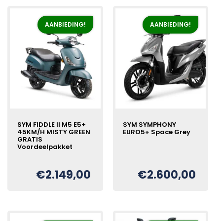
AANBIEDING!
AANBIEDING!
SYM FIDDLE II M5 E5+
SYM SYMPHONY
45KM/H MISTY GREEN
EURO5+ Space Grey
GRATIS
Voordeelpakket
Oorspronkelijke
Huidige
€
prijs
prijs
€
2.149,00
€
2.600,00
Oorspronkelijke
Huidige
€
was:
is:
prijs
prijs
€2.798,00.
€2.600,00.
was:
is:
€2.249,00.
€2.149,00.