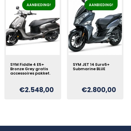
AANBIEDING!
AANBIEDING!
SYM Fiddle 4 E5+
SYM JET 14 Euro5+
Bronze Grey gratis
Submarine BLUE
accessoires pakket.
Oorspronkelijke
Huidige
€
€
2.548,00
€
2.800,00
Oorspronkelijke
Huidige
€
prijs
prijs
prijs
prijs
was:
is:
was:
is:
€2.978,00.
€2.800,00.
€2.798,00.
€2.548,00.