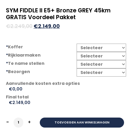
SYM FIDDLE II E5+ Bronze GREY 45km
GRATIS Voordeel Pakket
Oorspronkelijke
Huidige
€
2.249,00
€
2.149,00
prijs
prijs
was:
is:
*
Koffer
€2.249,00.
€2.149,00.
*
Rijklaarmaken
*
Te name stellen
*
Bezorgen
€0,00
Final total
€
2.149,00
SYM FIDDLE II E5+ Bronze GREY 45km GRATIS Voordeel 
TOEVOEGEN AAN WINKELWAGEN