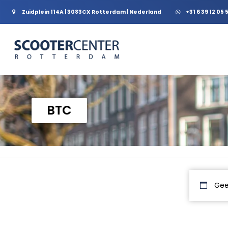
Zuidplein 114A | 3083CX Rotterdam | Nederland
+31 6 39 12 05 
BTC
Gee