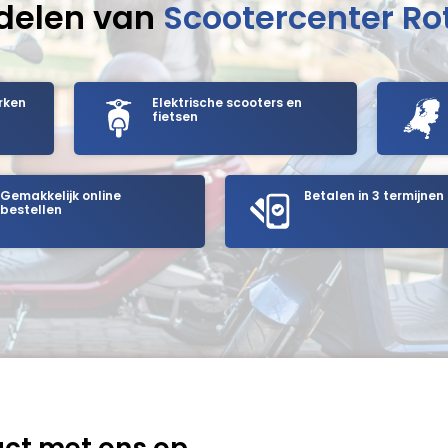
delen van
Scootercenter R
rken
Elektrische scooters en
fietsen
Gemakkelijk online
Betalen in 3 termijnen
bestellen