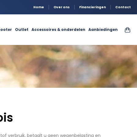
Home
Over ons
Financieringen
Contact
ooter
Outlet
Accessoires & onderdelen
Aanbiedingen
ois
tof verbruik, betaalt u geen wegenbelasting en