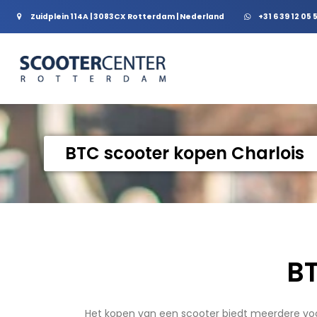
Zuidplein 114A | 3083CX Rotterdam | Nederland
+31 6 39 12 05 
BTC scooter kopen Charlois
BT
Het kopen van een scooter biedt meerdere voor