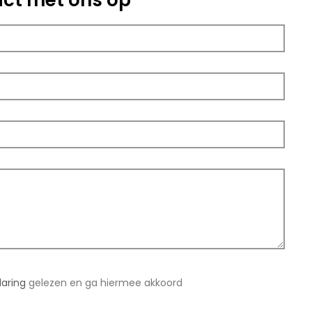
ct met ons op
laring
gelezen en ga hiermee akkoord