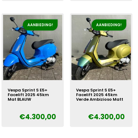
€2.950,00.
€2.650,00.
AANBIEDING!
AANBIEDING!
Vespa Sprint S E5+
Vespa Sprint S E5+
Facelift 2025 45km
Facelift 2025 45km
Mat BLAUW
Verde Ambizioso Matt
€
4.300,00
€
4.300,00
Oorspronkelijke
Huidige
Oorspronkelijke
Huidige
€
€
prijs
prijs
prijs
prijs
was:
is:
was:
is:
€4.650,00.
€4.300,00.
€4.650,00.
€4.300,00.