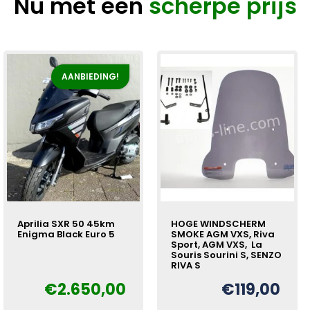
Nu met een
scherpe prijs
AANBIEDING!
Aprilia SXR 50 45km
HOGE WINDSCHERM
Enigma Black Euro 5
SMOKE AGM VXS, Riva
Sport, AGM VXS, La
Souris Sourini S, SENZO
RIVA S
Oorspronkelijke
Huidige
€
€
2.650,00
prijs
prijs
€
119,00
was:
is: