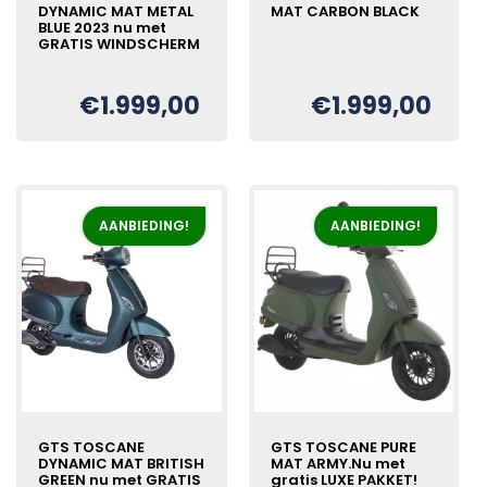
DYNAMIC MAT METAL
MAT CARBON BLACK
BLUE 2023 nu met
GRATIS WINDSCHERM
€
1.999,00
€
1.999,00
Oorspronkelijke
Huidige
€
prijs
prijs
was:
is:
€2.199,00.
€1.999,00.
AANBIEDING!
AANBIEDING!
GTS TOSCANE
GTS TOSCANE PURE
DYNAMIC MAT BRITISH
MAT ARMY.Nu met
GREEN nu met GRATIS
gratis LUXE PAKKET!