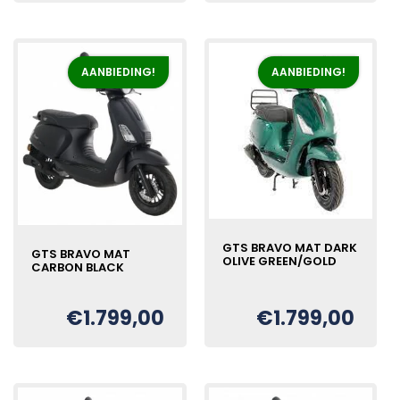
was:
is:
€1.999,00.
€1.799,00.
€1.999,00.
€1.799,00.
AANBIEDING!
AANBIEDING!
GTS BRAVO MAT DARK
GTS BRAVO MAT
OLIVE GREEN/GOLD
CARBON BLACK
Oorspronkelijke
Huidige
€
€
1.799,00
€
1.799,00
Oorspronkelijke
Huidige
€
prijs
prijs
prijs
prijs
was:
is:
was:
is:
€1.999,00.
€1.799,00.
€1.999,00.
€1.799,00.