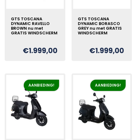
GTS TOSCANA
GTS TOSCANA
DYNAMIC RAVELLO
DYNAMIC BORASCO
BROWN nu met
GREY nu met GRATIS
GRATIS WINDSCHERM
WINDSCHERM
€
1.999,00
€
1.999,00
Oorspronkelijke
Huidige
Oorspronkelijke
Huidige
€
€
prijs
prijs
prijs
prijs
was:
is:
was:
is:
€2.199,00.
€1.999,00.
€2.199,00.
€1.999,00.
AANBIEDING!
AANBIEDING!