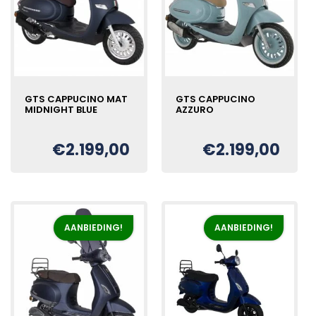
GTS CAPPUCINO MAT
GTS CAPPUCINO
MIDNIGHT BLUE
AZZURO
€
2.199,00
€
2.199,00
Oorspronkelijke
Huidige
Oorspronkelijke
Huidige
€
€
prijs
prijs
prijs
prijs
was:
is:
was:
is:
€2.399,00.
€2.199,00.
€2.399,00.
€2.199,00.
AANBIEDING!
AANBIEDING!