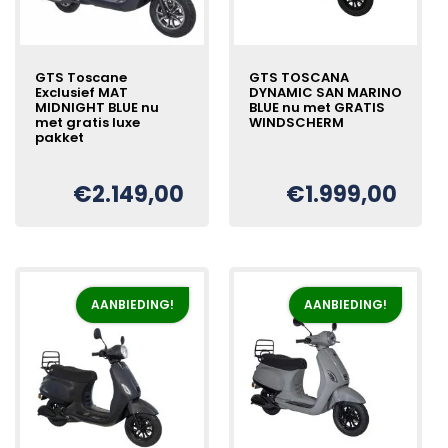
GTS Toscane
GTS TOSCANA
Exclusief MAT
DYNAMIC SAN MARINO
MIDNIGHT BLUE nu
BLUE nu met GRATIS
met gratis luxe
WINDSCHERM
pakket
Oorspronkelijke
Huidige
€
€
2.149,00
€
1.999,00
Oorspronkelijke
Huidige
€
prijs
prijs
prijs
prijs
was:
is:
was:
is:
€2.199,00.
€1.999,00.
€2.349,00.
€2.149,00.
AANBIEDING!
AANBIEDING!