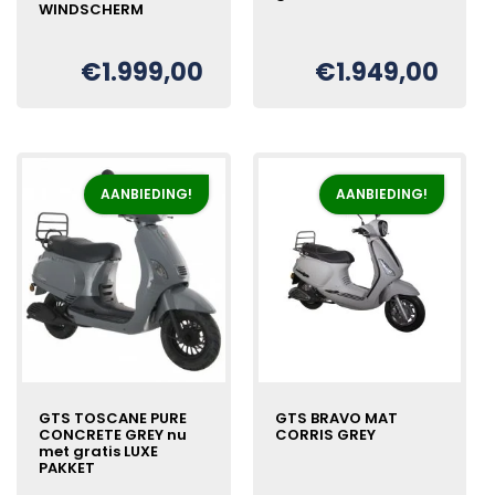
WINDSCHERM
Oorspronkelijke
Huidige
€
€
1.999,00
€
1.949,00
Oorspronkelijke
Huidige
€
prijs
prijs
prijs
prijs
was:
is:
was:
is:
€1.999,00.
€1.949,00.
€2.199,00.
€1.999,00.
AANBIEDING!
AANBIEDING!
GTS TOSCANE PURE
GTS BRAVO MAT
CONCRETE GREY nu
CORRIS GREY
met gratis LUXE
PAKKET
Oorspronkelijke
Huidige
€