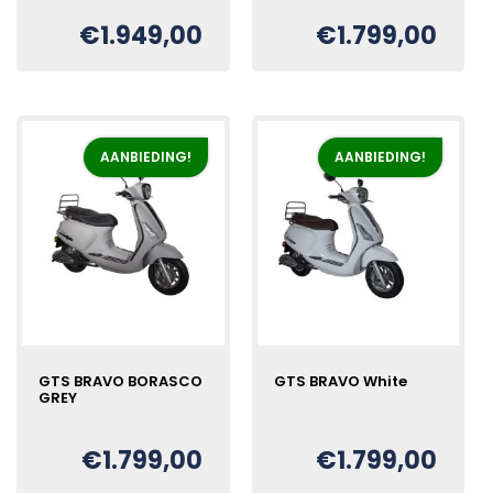
prijs
prijs
€
1.949,00
€
1.799,00
Oorspronkelijke
Huidige
€
was:
is:
prijs
prijs
€1.999,00.
€1.799,00.
was:
is:
€1.999,00.
€1.949,00.
AANBIEDING!
AANBIEDING!
GTS BRAVO BORASCO
GTS BRAVO White
GREY
Oorspronkelijke
Huidige
€
€
1.799,00
€
1.799,00
Oorspronkelijke
Huidige
€
prijs
prijs
prijs
prijs
was:
is: