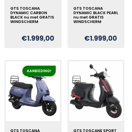
GTS TOSCANA
GTS TOSCANA
DYNAMIC CARBON
DYNAMIC BLACK PEARL
BLACK nu met GRATIS
nu met GRATIS
WINDSCHERM
WINDSCHERM
€
1.999,00
€
1.999,00
Oorspronkelijke
Huidige
Oorspronkelijke
Huidige
€
€
prijs
prijs
prijs
prijs
was:
is:
was:
is:
€2.199,00.
€1.999,00.
€2.199,00.
€1.999,00.
AANBIEDING!
GTS TOSCANA
GTS TOSCANE SPORT