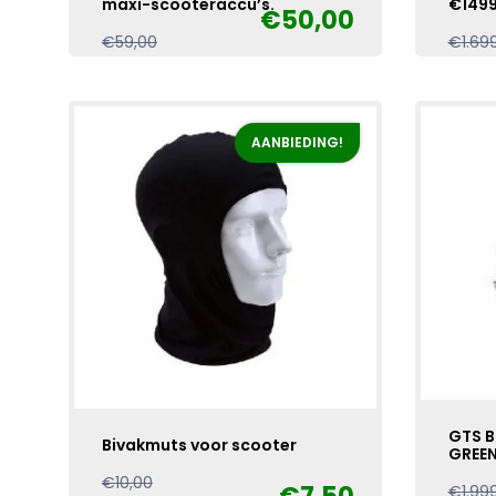
maxi-scooteraccu’s.
€149
€
50,00
Oorspronkelijke
Huidige
€
59,00
€
1.69
prijs
prijs
was:
is:
€59,00.
€50,00.
AANBIEDING!
GTS B
Bivakmuts voor scooter
GREE
Oorspronkelijke
Huidige
€
10,00
€
1.99