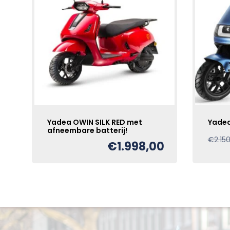
Yadea OWIN SILK RED met
Yadea
afneembare batterij!
€
2.15
€
1.998,00