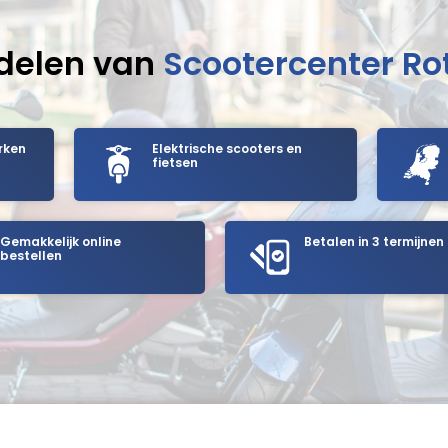
delen van
Scootercenter R
rken
Elektrische scooters en
fietsen
Gemakkelijk online
Betalen in 3 termijnen
bestellen