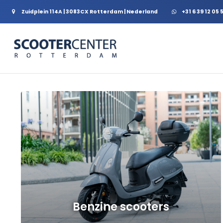
Zuidplein 114A | 3083CX Rotterdam | Nederland
+31 6 39 12 05 
a
Benzine scooters