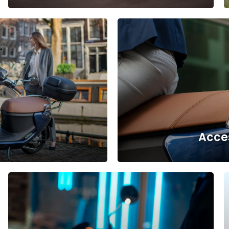
a
Acce
a
a