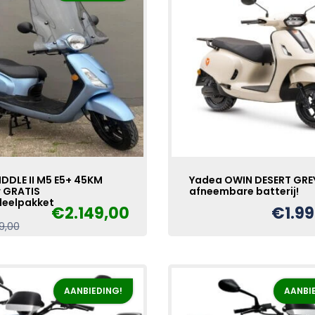
IDDLE II M5 E5+ 45KM
Yadea OWIN DESERT GRE
 GRATIS
afneembare batterij!
eelpakket
€
2.149,00
€
1.9
Oorspronkelijke
Huidige
9,00
prijs
prijs
was:
is:
€2.249,00.
€2.149,00.
AANBIEDING!
AANBI