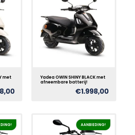
Y met
Yadea OWIN SHINY BLACK met
afneembare batterij!
98,00
€
1.998,00
EDING!
AANBIEDING!