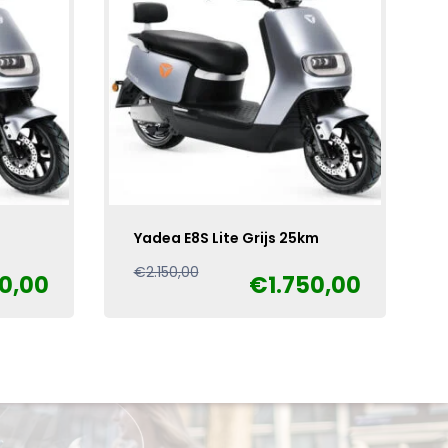
Yadea E8S Lite Grijs 25km
Oorspronkelijke
Huidige
€
2.150,00
50,00
€
1.750,00
prijs
prijs
was:
is:
€2.150,00.
€1.750,00.