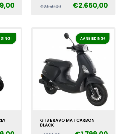
99,00
€
2.650,00
Oorspronkelijke
Huidige
€
2.950,00
prijs
prijs
was:
is:
€2.950,00.
€2.650,00.
EDING!
AANBIEDING!
REY
GTS BRAVO MAT CARBON
BLACK