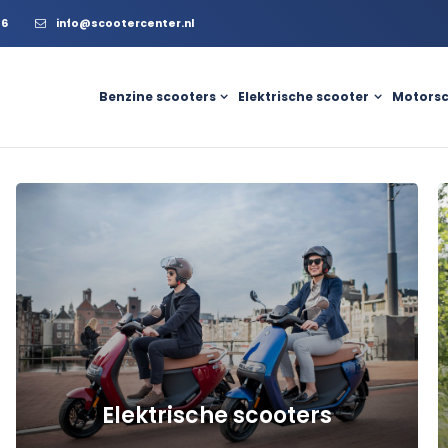
56
info@scootercenter.nl
Benzine scooters
Elektrische scooter
Motorsc
a
a
Elektrische scooters