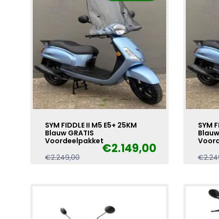
SYM FIDDLE II M5 E5+ 25KM
SYM F
Blauw GRATIS
Blauw
Voordeelpakket
Voord
€
2.149,00
Oorspronkelijke
Huidige
€
2.249,00
€
2.24
prijs
prijs
was:
is:
€2.249,00.
€2.149,00.