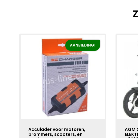
Z
AANBIEDING!
Acculader voor motoren,
AGM 
brommers, scooters, en
ELEKT