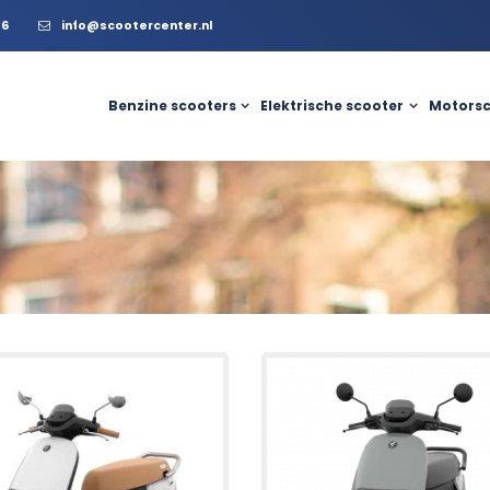
56
info@scootercenter.nl
Benzine scooters
Elektrische scooter
Motorsc