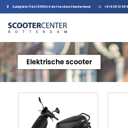
Zuidplein 114A | 3083CX Rotterdam | Nederland
+31 6 39 12 05 
Elektrische scooter