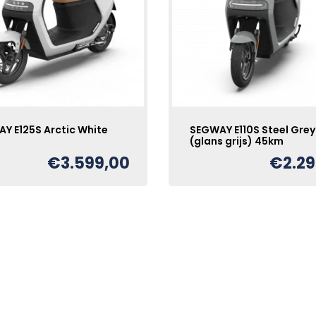
Y E125S Arctic White
SEGWAY E110S Steel Grey
(glans grijs) 45km
€
3.599,00
€
2.2