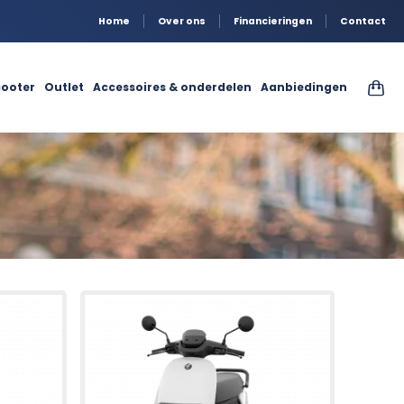
Home
Over ons
Financieringen
Contact
ooter
Outlet
Accessoires & onderdelen
Aanbiedingen