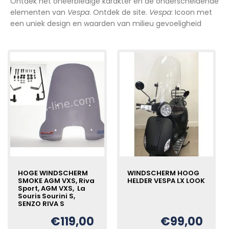
Ontdek het oneerbiedige karakter en de onderscheidende
elementen van
Vespa
. Ontdek de site.
Vespa
: Icoon met
een uniek design en waarden van milieu gevoeligheid
HOGE WINDSCHERM
WINDSCHERM HOOG
SMOKE AGM VXS, Riva
HELDER VESPA LX LOOK
Sport, AGM VXS, La
Souris Sourini S,
SENZO RIVA S
€
119,00
€
99,00