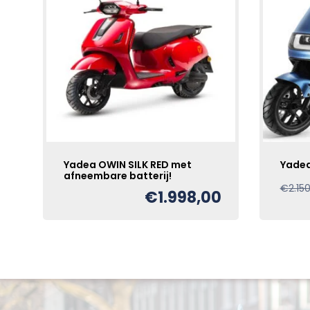
Yadea OWIN SILK RED met
Yadea
afneembare batterij!
€
2.15
€
1.998,00