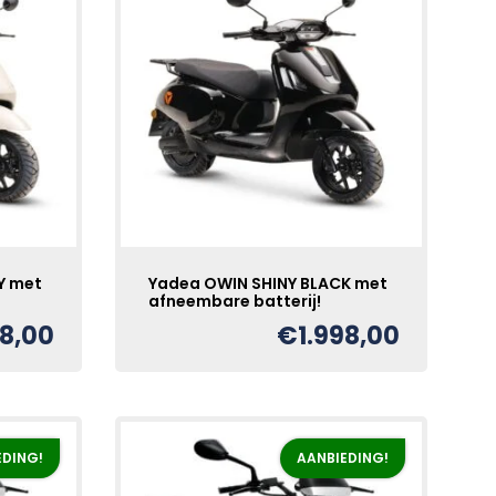
Y met
Yadea OWIN SHINY BLACK met
afneembare batterij!
98,00
€
1.998,00
EDING!
AANBIEDING!