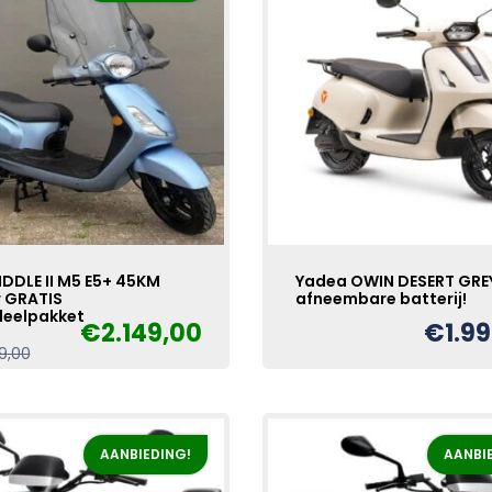
IDDLE II M5 E5+ 45KM
Yadea OWIN DESERT GRE
 GRATIS
afneembare batterij!
eelpakket
€
2.149,00
€
1.9
Oorspronkelijke
Huidige
9,00
prijs
prijs
was:
is:
€2.249,00.
€2.149,00.
AANBIEDING!
AANBI