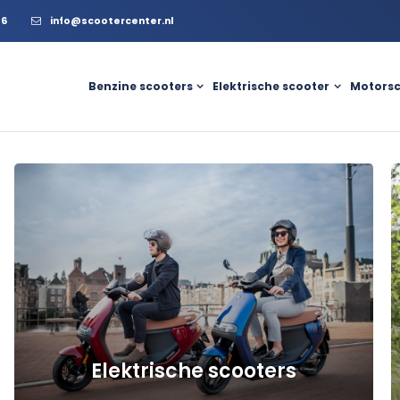
56
info@scootercenter.nl
Benzine scooters
Elektrische scooter
Motorsc
a
a
Elektrische scooters