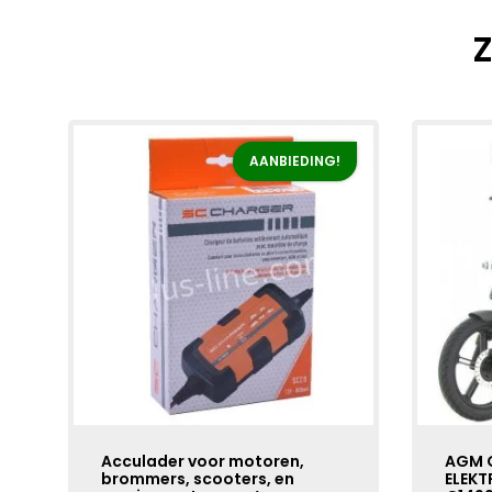
Z
AANBIEDING!
Acculader voor motoren,
AGM 
brommers, scooters, en
ELEKT