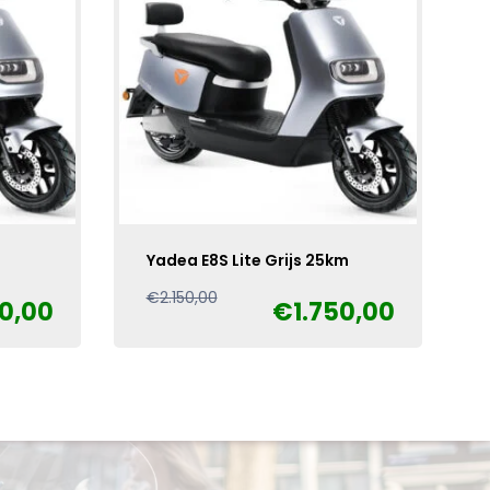
Yadea E8S Lite Grijs 25km
Oorspronkelijke
Huidige
€
2.150,00
50,00
€
1.750,00
prijs
prijs
was:
is:
€2.150,00.
€1.750,00.