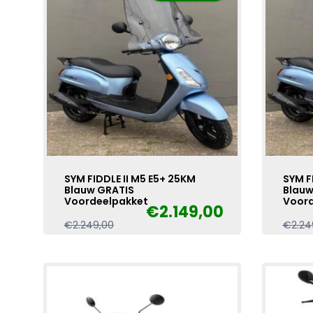
SYM FIDDLE II M5 E5+ 25KM
SYM F
Blauw GRATIS
Blauw
Voordeelpakket
Voord
€
2.149,00
Oorspronkelijke
Huidige
€
2.249,00
€
2.24
prijs
prijs
was:
is:
€2.249,00.
€2.149,00.