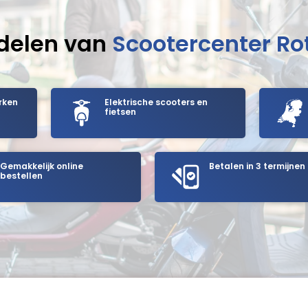
delen van
Scootercenter R
rken
Elektrische scooters en
fietsen
Gemakkelijk online
Betalen in 3 termijnen
bestellen