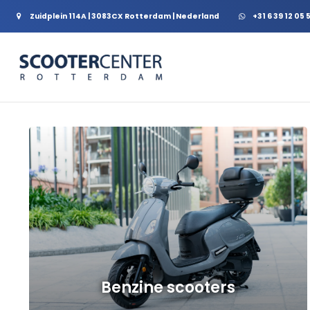
Zuidplein 114A | 3083CX Rotterdam | Nederland
+31 6 39 12 05 
a
Benzine scooters