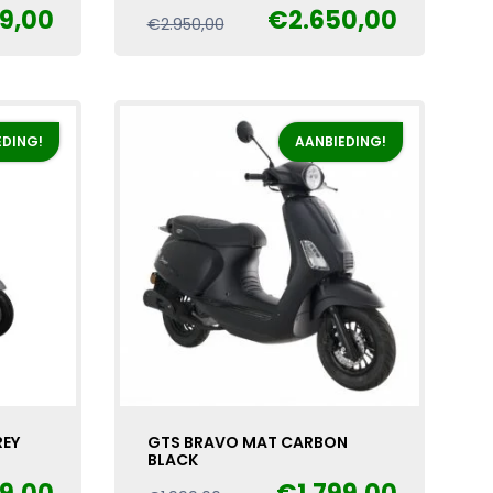
99,00
€
2.650,00
Oorspronkelijke
Huidige
€
2.950,00
prijs
prijs
was:
is:
€2.950,00.
€2.650,00.
EDING!
AANBIEDING!
REY
GTS BRAVO MAT CARBON
BLACK