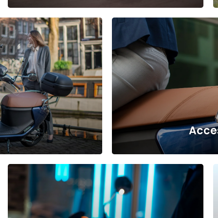
a
Acce
a
a