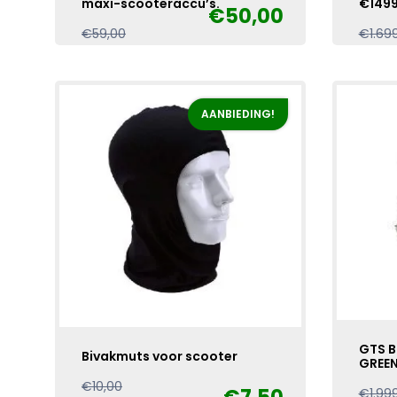
maxi-scooteraccu’s.
€149
€
50,00
Oorspronkelijke
Huidige
€
59,00
€
1.69
prijs
prijs
was:
is:
€59,00.
€50,00.
AANBIEDING!
GTS B
Bivakmuts voor scooter
GREE
Oorspronkelijke
Huidige
€
10,00
€
1.99